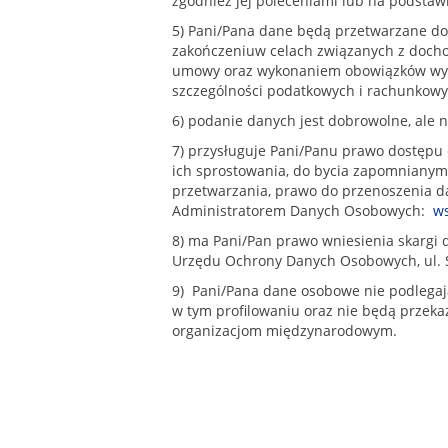
zgodniez jej poleceniami lub na podsta
5) Pani/Pana dane będą przetwarzane do 
zakończeniuw celach związanych z doch
umowy oraz wykonaniem obowiązków wyn
szczególności podatkowych i rachunkowy
6) podanie danych jest dobrowolne, ale n
7) przysługuje Pani/Panu prawo dostępu 
ich sprostowania, do bycia zapomnianym 
przetwarzania, prawo do przenoszenia da
Administratorem Danych Osobowych:
ws
8) ma Pani/Pan prawo wniesienia skargi 
Urzędu Ochrony Danych Osobowych, ul. S
9) Pani/Pana dane osobowe nie podlega
w tym profilowaniu oraz nie będą przek
organizacjom międzynarodowym.