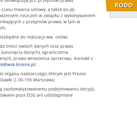
wie obowiązujących przepisów prawa;
RODO
czasu trwania umowy, a także po jej
odzeniem roszczeń w związku z wykonywaniem
ikających z przepisów prawa, w tym w
ch;
iezbędne do realizacji ww. celów;
do treści swoich danych oraz prawo
(usunięcia danych), ograniczenia
nych, prawo wniesienia sprzeciwu. Kontakt z
k@wsk-krosno.pl
;
do organu nadzorczego, którym jest Prezes
tawki 2, 00-193 Warszawa;
ją zautomatyzowanemu podejmowaniu decyzji,
azywane poza EOG ani udostępniane