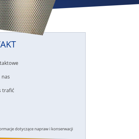
AKT
taktowe
 nas
 trafić
formacje dotyczące napraw i konserwacji