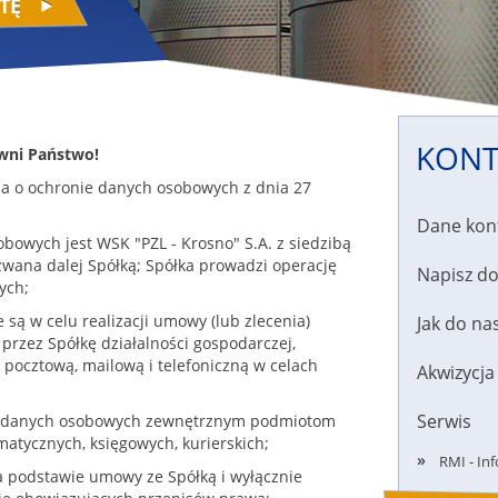
TĘ
KONT
wni Państwo!
ia o ochronie danych osobowych z dnia 27
Dane kon
bowych jest WSK "PZL - Krosno" S.A. z siedzibą
, zwana dalej Spółką; Spółka prowadzi operację
Napisz do
ych;
są w celu realizacji umowy (lub zlecenia)
Jak do nas
rzez Spółkę działalności gospodarczej,
 pocztową, mailową i telefoniczną w celach
Akwizycja
Serwis
ie danych osobowych zewnętrznym podmiotom
matycznych, księgowych, kurierskich;
RMI - In
a podstawie umowy ze Spółką i wyłącznie