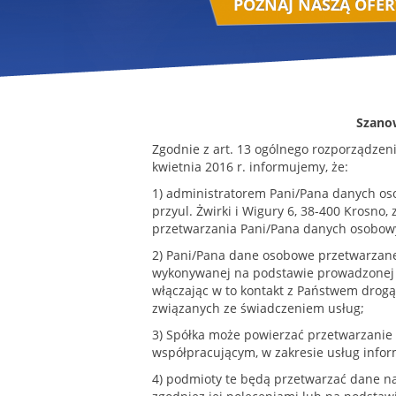
POZNAJ NASZĄ OFER
Szano
Zgodnie z art. 13 ogólnego rozporządzen
kwietnia 2016 r. informujemy, że:
1) administratorem Pani/Pana danych oso
przyul. Żwirki i Wigury 6, 38-400 Krosno
przetwarzania Pani/Pana danych osobow
2) Pani/Pana dane osobowe przetwarzane 
wykonywanej na podstawie prowadzonej p
włączając w to kontakt z Państwem drogą
związanych ze świadczeniem usług;
3) Spółka może powierzać przetwarzan
współpracującym, w zakresie usług infor
4) podmioty te będą przetwarzać dane n